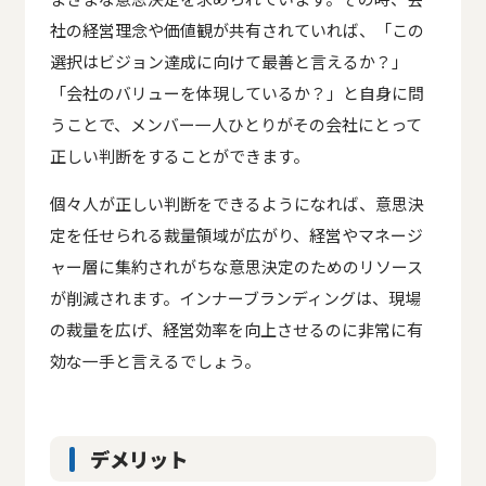
社の経営理念や価値観が共有されていれば、「この
選択はビジョン達成に向けて最善と言えるか？」
「会社のバリューを体現しているか？」と自身に問
うことで、メンバー一人ひとりがその会社にとって
正しい判断をすることができます。
個々人が正しい判断をできるようになれば、意思決
定を任せられる裁量領域が広がり、経営やマネージ
ャー層に集約されがちな意思決定のためのリソース
が削減されます。インナーブランディングは、現場
の裁量を広げ、経営効率を向上させるのに非常に有
効な一手と言えるでしょう。
企業ごとにオリジナルのサポート！
企業課題に合わせて最適なサ
デメリット
ポートをご提案