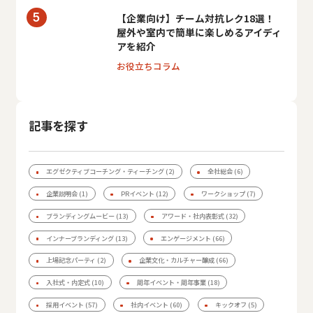
【企業向け】チーム対抗レク18選！
屋外や室内で簡単に楽しめるアイディ
アを紹介
お役立ちコラム
記事を探す
エグゼクティブコーチング・ティーチング
(2)
全社総会
(6)
企業説明会
(1)
PRイベント
(12)
ワークショップ
(7)
ブランディングムービー
(13)
アワード・社内表彰式
(32)
インナーブランディング
(13)
エンゲージメント
(66)
上場記念パーティ
(2)
企業文化・カルチャー醸成
(66)
入社式・内定式
(10)
周年イベント・周年事業
(18)
採用イベント
(57)
社内イベント
(60)
キックオフ
(5)