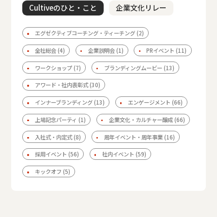
Cultiveのひと・こと
企業文化リレー
エグゼクティブコーチング・ティーチング
(2)
全社総会
(4)
企業説明会
(1)
PRイベント
(11)
ワークショップ
(7)
ブランディングムービー
(13)
アワード・社内表彰式
(30)
インナーブランディング
(13)
エンゲージメント
(66)
上場記念パーティ
(1)
企業文化・カルチャー醸成
(66)
入社式・内定式
(8)
周年イベント・周年事業
(16)
採用イベント
(56)
社内イベント
(59)
キックオフ
(5)