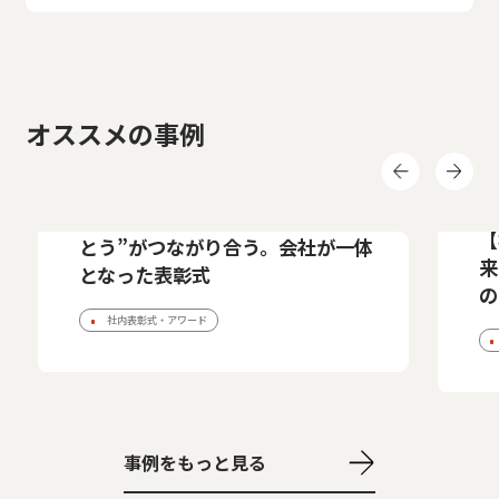
オススメの事例
事
事例紹介
サイボウズ株式会社
【サイボウズ株式会社様】“ありが
【
とう”がつながり合う。会社が一体
来
となった表彰式
の
社内表彰式・アワード
事例をもっと見る