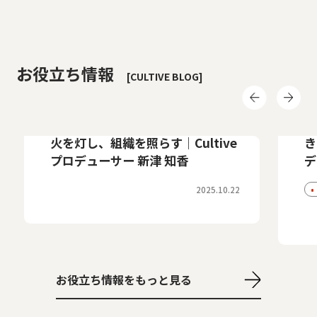
お役立ち情報
[CULTIVE BLOG]
Cultiveのひと・こと
Cu
【メンバーインタビュー】想いに
モ
火を灯し、組織を照らす｜Cultive
き
プロデューサー 新津 知香
デ
2025.10.22
お役立ち情報をもっと見る