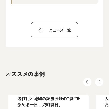
ニュース一覧
オススメの事例
事例紹介
事
株式会社東京証券取引所
【株式会社東京証券取引所様】地
【
域住民と地場の証券会社の“縁”を
人
深める一日「兜町縁日」
お