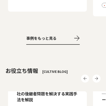
事例をもっと見る
お役立ち情報
[CULTIVE BLOG]
お役立ちコラム
Cu
経営人材を育成する手順とは？会
理
社の後継者問題を解決する実践手
─
法を解説
ー