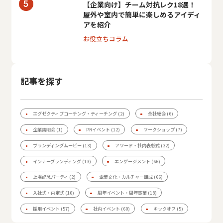
【企業向け】チーム対抗レク18選！
屋外や室内で簡単に楽しめるアイディ
アを紹介
お役立ちコラム
記事を探す
エグゼクティブコーチング・ティーチング
(2)
全社総会
(6)
企業説明会
(1)
PRイベント
(12)
ワークショップ
(7)
ブランディングムービー
(13)
アワード・社内表彰式
(32)
インナーブランディング
(13)
エンゲージメント
(66)
上場記念パーティ
(2)
企業文化・カルチャー醸成
(66)
入社式・内定式
(10)
周年イベント・周年事業
(18)
採用イベント
(57)
社内イベント
(60)
キックオフ
(5)