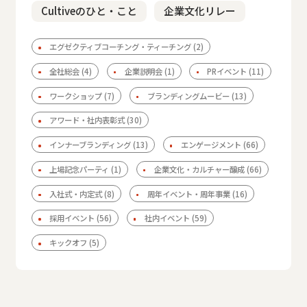
Cultiveのひと・こと
企業文化リレー
エグゼクティブコーチング・ティーチング
(2)
全社総会
(4)
企業説明会
(1)
PRイベント
(11)
ワークショップ
(7)
ブランディングムービー
(13)
アワード・社内表彰式
(30)
インナーブランディング
(13)
エンゲージメント
(66)
上場記念パーティ
(1)
企業文化・カルチャー醸成
(66)
入社式・内定式
(8)
周年イベント・周年事業
(16)
採用イベント
(56)
社内イベント
(59)
キックオフ
(5)