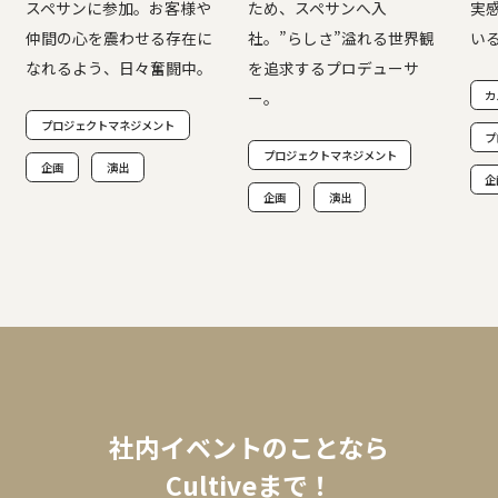
スペサンに参加。お客様や
ため、スペサンへ入
実
仲間の心を震わせる存在に
社。”らしさ”溢れる世界観
い
なれるよう、日々奮闘中。
を追求するプロデューサ
カ
ー。
プロジェクトマネジメント
プ
プロジェクトマネジメント
企画
演出
企
企画
演出
社内イベントのことなら
Cultiveまで！