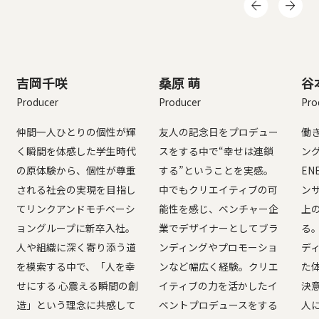
吉岡千咲
桑原 萌
谷
Producer
Producer
Pro
仲間一人ひとりの個性が輝
友人の記念日をプロデュー
働
く瞬間を体感した学生時代
スをする中で“幸せは連鎖
ン
の原体験から、個性が尊重
する”ということを実感。
EN
される社会の実現を目指し
中でもクリエイティブの可
ン
てリンクアンドモチベーシ
能性を感じ、ベンチャー企
上
ョングループに新卒入社。
業でデザイナーとしてブラ
る
人や組織に深く寄り添う道
ンディングやプロモーショ
デ
を模索する中で、「人を幸
ンなど幅広く経験。クリエ
た
せにする 心震える瞬間の創
イティブの力を活かしたイ
決
造」という理念に共感して
ベントプロデュースをする
人