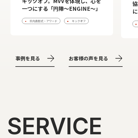
キックオフ。MVVを体現し、心を
協
一つにする「円陣〜ENGINE〜」
に
社内表彰式・アワード
キックオフ
事例を見る
お客様の声を見る
SERVICE