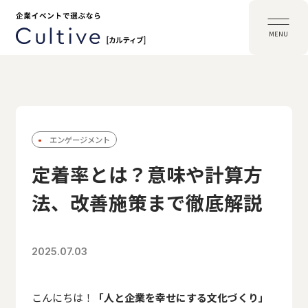
MENU
エンゲージメント
定着率とは？意味や計算方
法、改善施策まで徹底解説
2025.07.03
こんにちは！
「人と企業を幸せにする文化づくり」