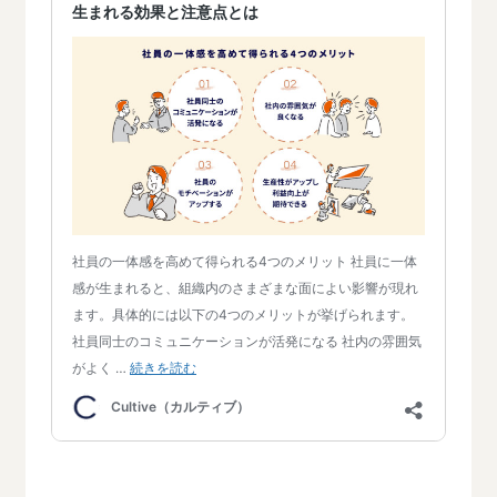
企業ごとにオリジナルのサポート！
企業課題に合わせて最適なサ
ポートをご提案