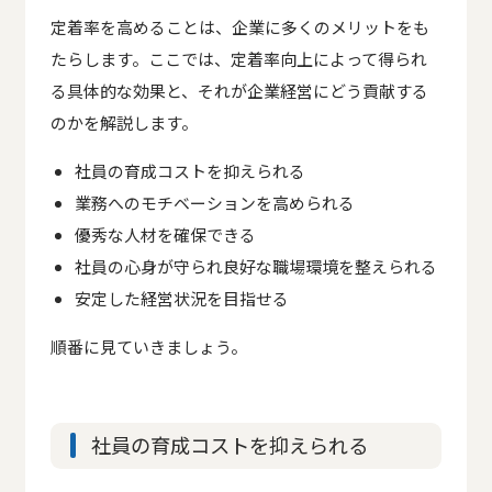
定着率を高めることは、企業に多くのメリットをも
たらします。ここでは、定着率向上によって得られ
る具体的な効果と、それが企業経営にどう貢献する
のかを解説します。
社員の育成コストを抑えられる
業務へのモチベーションを高められる
優秀な人材を確保できる
社員の心身が守られ良好な職場環境を整えられる
安定した経営状況を目指せる
順番に見ていきましょう。
社員の育成コストを抑えられる