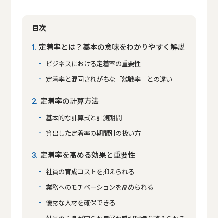
目次
定着率とは？基本の意味をわかりやすく解説
1
ビジネスにおける定着率の重要性
定着率と混同されがちな「離職率」との違い
定着率の計算方法
2
基本的な計算式と計測期間
算出した定着率の期間別の扱い方
定着率を高める効果と重要性
3
社員の育成コストを抑えられる
業務へのモチベーションを高められる
優秀な人材を確保できる