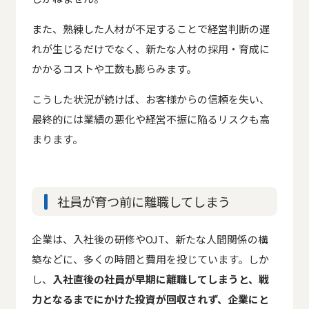
また、熟練した人材が不足することで経営判断の遅
れが生じるだけでなく、新たな人材の採用・育成に
かかるコストや工数も膨らみます。
こうした状況が続けば、お客様からの信頼を失い、
最終的には業績の悪化や経営不振に陥るリスクも高
まります。
社員が育つ前に離職してしまう
企業は、入社後の研修やOJT、新たな人間関係の構
築などに、多くの時間と費用を投じています。しか
し、
入社直後の社員が早期に離職してしまうと、戦
力となるまでにかけた投資が回収されず、企業にと