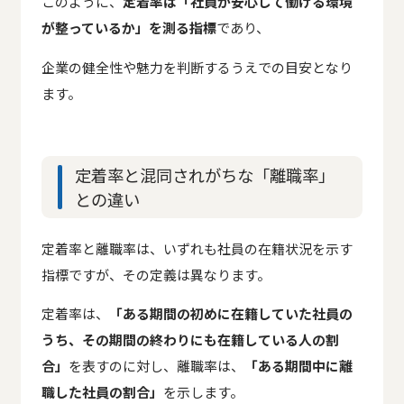
このように、
定着率は「社員が安心して働ける環境
が整っているか」を測る指標
であり、
企業の健全性や魅力を判断するうえでの目安となり
ます。
定着率と混同されがちな「離職率」
との違い
定着率と離職率は、いずれも社員の在籍状況を示す
指標ですが、その定義は異なります。
定着率は、
「ある期間の初めに在籍していた社員の
うち、その期間の終わりにも在籍している人の割
合」
を表すのに対し、離職率は、
「ある期間中に離
職した社員の割合」
を示します。