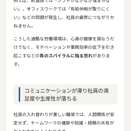
例えば、飲食店では「シフトがなかなか埋まらな
い」、オフィスワークでは「有給休暇が取りにく
い」などの問題が発生し、社員の疲弊につながりか
ねません。
こうした過酷な労働環境は、心身の健康を損なうだ
けでなく、モチベーションや業務効率の低下を引き
起こすなどの
負のスパイラルに陥る恐れ
がありま
す。
コミュニケーションが滞り社員の満
足度や生産性が落ちる
社員の入れ替わりが激しい職場では、人間関係が安
定せず、チームワークの構築や知識・経験の共有が