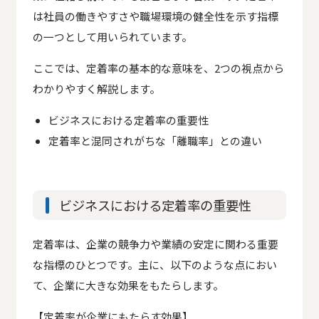
は社員の働きやすさや職場環境の健全性を示す指標
の一つとして用いられています。
ここでは、定着率の基本的な意味を、2つの視点から
わかりやすく解説します。
ビジネスにおける定着率の重要性
定着率と混同されがちな「離職率」との違い
ビジネスにおける定着率の重要性
定着率は、企業の競争力や業績の安定に関わる重要
な指標のひとつです。主に、以下のような点におい
て、企業に大きな効果をもたらします。
【定着率が企業にもたらす効果】