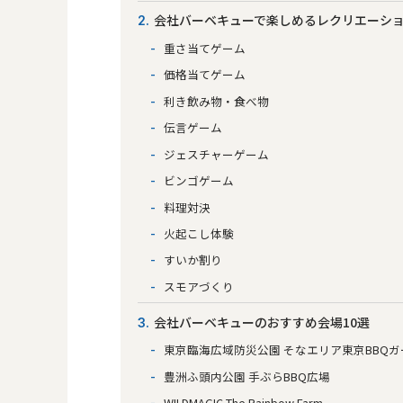
会社バーベキューで楽しめるレクリエーショ
2
重さ当てゲーム
価格当てゲーム
利き飲み物・食べ物
伝言ゲーム
ジェスチャーゲーム
ビンゴゲーム
料理対決
火起こし体験
すいか割り
スモアづくり
会社バーベキューのおすすめ会場10選
3
東京臨海広域防災公園 そなエリア東京BBQ
豊洲ふ頭内公園 手ぶらBBQ広場
WILDMAGIC The Rainbow Farm