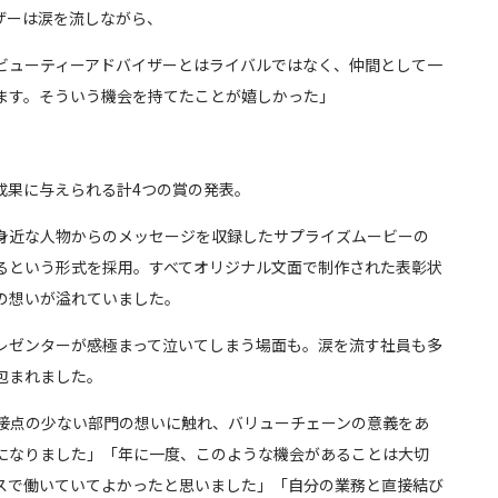
ザーは涙を流しながら、
ビューティーアドバイザーとはライバルではなく、仲間として一
ます。そういう機会を持てたことが嬉しかった」
成果に与えられる計4つの賞の発表。
身近な人物からのメッセージを収録したサプライズムービーの
るという形式を採用。すべてオリジナル文面で制作された表彰状
の想いが溢れていました。
レゼンターが感極まって泣いてしまう場面も。涙を流す社員も多
包まれました。
は接点の少ない部門の想いに触れ、バリューチェーンの意義をあ
になりました」「年に一度、このような機会があることは大切
スで働いていてよかったと思いました」「自分の業務と直接結び