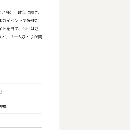
ビス様）。昨年に続き、
年のイベントで好評だ
イトを当て、今回はさ
など、「一人ひとりが関
p/
末現在）