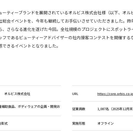
ューティーブランドを展開されているオルビス株式会社様（以下、オル
社総会イベントを、今年も継続してお手伝いさせていただきました。昨
ら、さらなる進化を遂げた今回。全社規模のプロジェクトにスポットラ
ッフであるビューティーアドバイザーの社内接客コンテストを開催する
感できるイベントとなりました。
オルビス株式会社
URL
https://corp.orbis.co.j
養補助食品、ボディウェアの企画・開発お
従業員数
1,087名（2025年12月
 表彰式
実施形態
オフライン