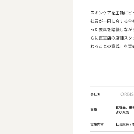
スキンケアを主軸にビ
社員が一同に会する全
った要素を踏襲しなが
らに直営店の店舗スタ
わることの意義」を実
会社名
化粧品、栄
業種
よび販売
実施内容
社員総会 /