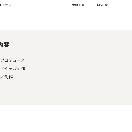
スホテル
参加人数
約500名
内容
／プロデュース
／アイテム制作
影／制作