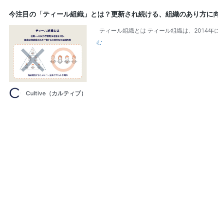
今注目の「ティール組織」とは？更新され続ける、組織のあり方に
ティール組織とは ティール組織は、2014年に出
今
む
注
目
の
「テ
Cultive（カルティブ）
ィ
ー
ル
組
織」
と
は？
更
新
さ
れ