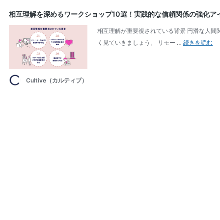
相互理解を深めるワークショップ10選！実践的な信頼関係の強化ア
相互理解が重要視されている背景 円滑な人間
相
く見ていきましょう。 リモー …
続きを読む
互
理
解
Cultive（カルティブ）
を
深
め
る
ワ
ー
ク
シ
ョ
ッ
プ
10